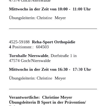
47574
Goch/Nierswalde
Mittwochs in der Zeit von 10:00 -
11
:
00 Uhr
Übungsleiterin: Christ
ine
Meyer
4525-59188
Reha-Sport Orthopädie
4
Pos
iti
onsnr
.:
604503
Turnhalle
Nierswalde
,
Dorfstraße
1 in
47574
Goch/Nierswalde
Mittwochs in der Zeit von 16:30 -
17
:3
0 Uhr
Übungsleiterin: Christ
ine
Meyer
Verantwortliche: Christine Meyer
Übungsleiterin B Sport in der Prävention/