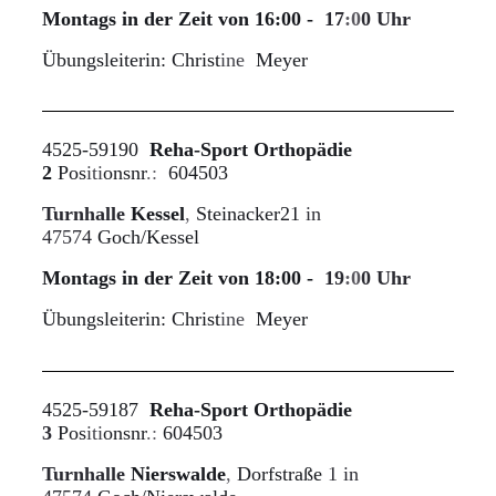
Montags in der Zeit von 16:00 -
17
:0
0 Uhr
Übungsleiterin: Christ
ine
Meyer
4525-59190
Reha-Sport Orthopädie
2
Pos
iti
onsnr
.:
604503
Turnhalle
Kessel
,
Steinacker21
in
47574
Goch/Kessel
Montags in der Zeit von 18:00 -
19
:0
0 Uhr
Übungsleiterin: Christ
ine
Meyer
4525-59187
Reha-Sport Orthopädie
3
Pos
iti
onsnr
.:
604503
Turnhalle
Nierswalde
,
Dorfstraße
1 in